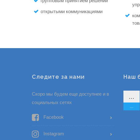
групповым принятием решений
упр
открытыми коммуникациями
ком
тов
Следите за нами
Наш 
Скоро мы будем еще доступнее и в
...
социальных сетях
...
Facebook
Instagram