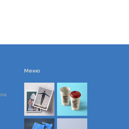
Меню
ород