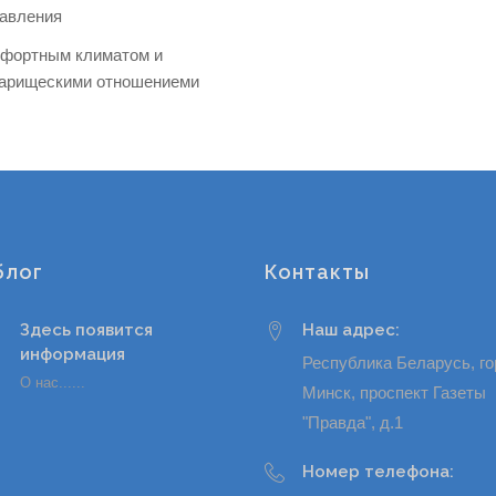
авления
фортным климатом и
арищескими отношениеми
блог
Контакты
Здесь появится
Наш адрес:
информация
Республика Беларусь, г
О нас......
Минск, проспект Газеты
"Правда", д.1
Номер телефона: